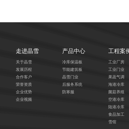
走进晶雪
产品中心
工程案
关于晶雪
冷库保温板
工业厂房
发展历程
节能建筑板
工业门业
合作客户
晶雪门业
果蔬气调
荣誉资质
后服务系统
海港冷库
企业优势
防寒服
菌菇养殖
企业视频
空港冷库
陆港冷库
食品加工
雪馆