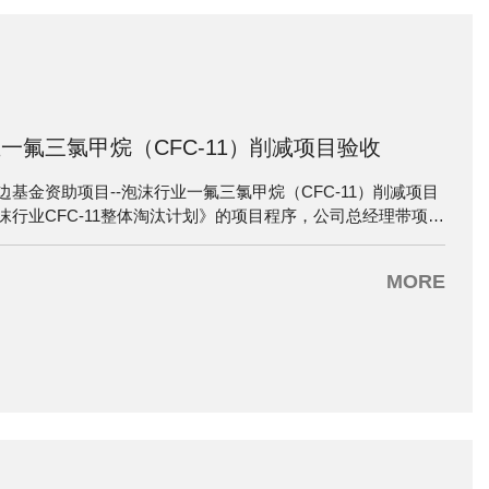
一氟三氯甲烷（CFC-11）削减项目验收
基金资助项目--泡沫行业一氟三氯甲烷（CFC-11）削减项目
行业CFC-11整体淘汰计划》的项目程序，公司总经理带项目
海接受国家环境保护对外经济合作领导小组的验收，想验收小组
报告。
MORE