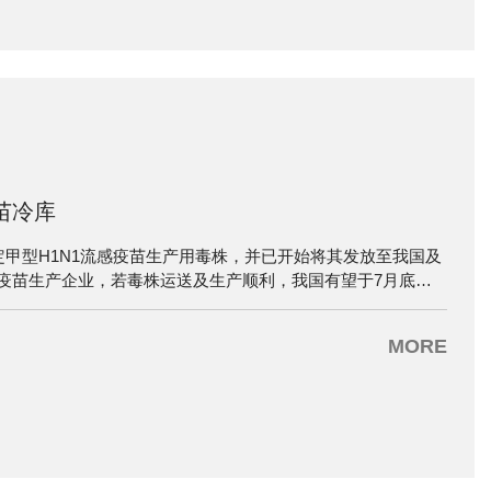
苗冷库
定甲型H1N1流感疫苗生产用毒株，并已开始将其发放至我国及
疫苗生产企业，若毒株运送及生产顺利，我国有望于7月底生
。而由晶雪公司承建的首座H1N1流感疫苗存放新型自动化立体
成,6月下旬可正式投入使用。
MORE